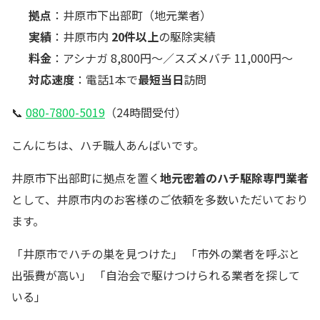
拠点
：井原市下出部町（地元業者）
実績
：井原市内
20件以上
の駆除実績
料金
：アシナガ 8,800円〜／スズメバチ 11,000円〜
対応速度
：電話1本で
最短当日
訪問
📞
080-7800-5019
（24時間受付）
こんにちは、ハチ職人あんばいです。
井原市下出部町に拠点を置く
地元密着のハチ駆除専門業者
として、井原市内のお客様のご依頼を多数いただいており
ます。
「井原市でハチの巣を見つけた」 「市外の業者を呼ぶと
出張費が高い」 「自治会で駆けつけられる業者を探して
いる」