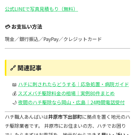
公式LINEで写真見積もり（無料）
💳 お支払い方法
現金／銀行振込／PayPay／クレジットカード
🔗 関連記事
📖
ハチに刺されたらどうする｜応急処置・病院ガイド
💰
スズメバチ駆除料金の相場｜実例80件まとめ
🌙
夜間のハチ駆除なら岡山・広島｜24時間電話受付
ハチ職人あんばいは
井原市下出部町
に拠点を置く地元のハ
チ駆除業者です。 井原市にお住まいの方、ハチでお困り
でしたらまずはお電話を。地元だからできる
早い・近い・