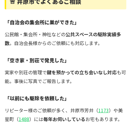
🚨 井原市でよくあるご相談
「自治会の集会所に巣ができた」
公民館・集会所・神社などの
公共スペースの駆除実績多
数
。自治会長様からのご依頼にも対応します。
「空き家・別荘で発見した」
実家や別荘の管理で
鍵を預かっての立ち会いなし対応
も可
能。事後に写真でご報告します。
「以前にも駆除を依頼した」
リピーター様のご依頼が多く、井原市芳井（
1173
）や美
星町（
1488
）には
毎年お伺いしている
お宅もあります。