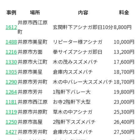
事例
場所
内容
料金
井原市西江原
1612
玄関軒下アシナガ即日10分
8,800円
町
1488
井原市美星町
リピーター様アシナガ
10,000円
1216
井原市方面
拳サイズアシナガ即日
13,200円
1330
井原市大江町
木の茂みスズメバチ
17,600円
1305
井原市美星
倉庫内スズメバチ
18,700円
1290
井原市芳井町
木の中バレー大スズメバチ
18,700円
1264
井原市芳井
1階軒下バレー大
19,800円
1181
井原市西江原
お寺2階軒下大型
23,000円
1319
井原市井原町
草木の中アシナガ
25,300円
1250
井原市高屋
2階軒下スズメバチ
26,400円
1427
井原市芳井町
倉庫内スズメバチ
27,500円