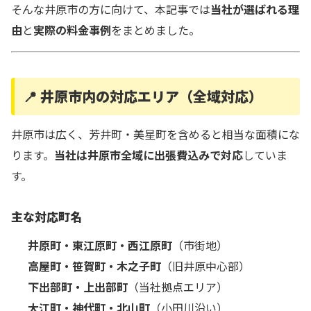
そんな井原市の方に向けて、本記事では
当社が選ばれる理
由
と
実際の料金事例
をまとめました。
📍 井原市内の対応エリア（全域対応）
井原市は広く、芳井町・美星町を含めると相当な面積にな
ります。
当社は井原市全域に出張費込みで対応
していま
す。
主な対応町名
井原町・東江原町・西江原町
（市街地）
高屋町・笹賀町・木之子町
（旧井原中心部）
下出部町・上出部町
（当社拠点エリア）
大江町・神代町・北山町
（小田川沿い）