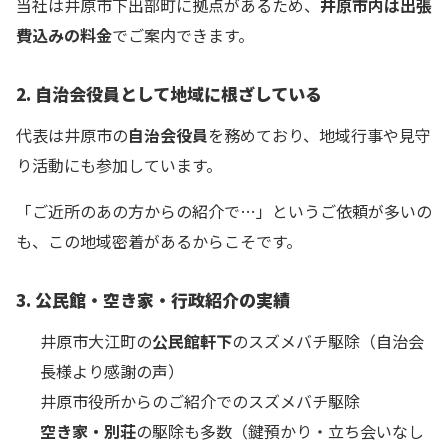
当社は井原市下出部町に拠点があるため、
井原市内は出張
費込みの料金
でご案内できます。
2. 自治会役員として地域に根ざしている
代表は井原市の
自治会役員
を務めており、地域行事や見守
り活動にも参加しています。
「ご近所のあの方からの紹介で…」というご依頼が多いの
も、この地域密着があるからこそです。
3. 公民館・空き家・行政紹介の実績
井原市大江町の
公民館軒下
のスズメバチ駆除（自治会
長様より感謝の声）
井原市役所からのご紹介でのスズメバチ駆除
空き家・別荘
の駆除も多数（鍵預かり・立ち会いなし