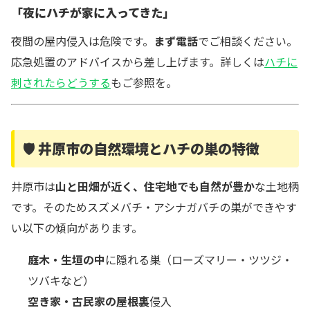
「夜にハチが家に入ってきた」
夜間の屋内侵入は危険です。
まず電話
でご相談ください。
応急処置のアドバイスから差し上げます。詳しくは
ハチに
刺されたらどうする
もご参照を。
🛡️ 井原市の自然環境とハチの巣の特徴
井原市は
山と田畑が近く、住宅地でも自然が豊か
な土地柄
です。そのためスズメバチ・アシナガバチの巣ができやす
い以下の傾向があります。
庭木・生垣の中
に隠れる巣（ローズマリー・ツツジ・
ツバキなど）
空き家・古民家の屋根裏
侵入