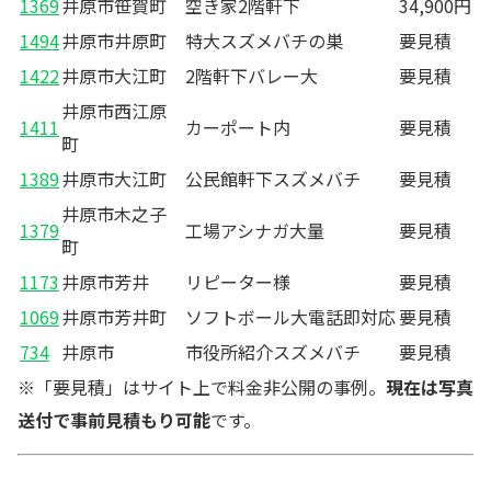
1369
井原市笹賀町
空き家2階軒下
34,900円
1494
井原市井原町
特大スズメバチの巣
要見積
1422
井原市大江町
2階軒下バレー大
要見積
井原市西江原
1411
カーポート内
要見積
町
1389
井原市大江町
公民館軒下スズメバチ
要見積
井原市木之子
1379
工場アシナガ大量
要見積
町
1173
井原市芳井
リピーター様
要見積
1069
井原市芳井町
ソフトボール大電話即対応
要見積
734
井原市
市役所紹介スズメバチ
要見積
※「要見積」はサイト上で料金非公開の事例。
現在は写真
送付で事前見積もり可能
です。