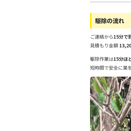
駆除の流れ
ご連絡から
15分で
見積もり金額
13,2
駆除作業は
15分ほ
短時間で安全に巣