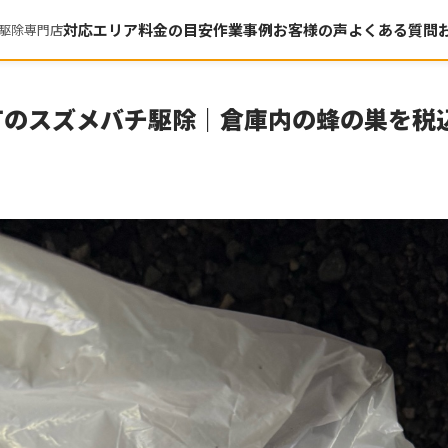
対応エリア
料金の目安
作業事例
お客様の声
よくある質問
駆除専門店
のスズメバチ駆除｜倉庫内の蜂の巣を税込1