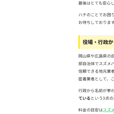
最後はとても安心
ハチのことでお困
お待ちしておりま
役場・行政か
岡山県や広島県の
部自治体でスズメ
信頼できる地元業
密着業者として、
行政から名前が挙
ている
という3点
料金の目安は
スズ