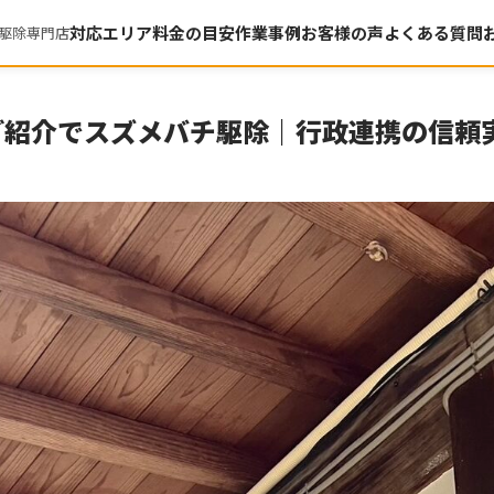
対応エリア
料金の目安
作業事例
お客様の声
よくある質問
駆除専門店
ご紹介でスズメバチ駆除｜行政連携の信頼