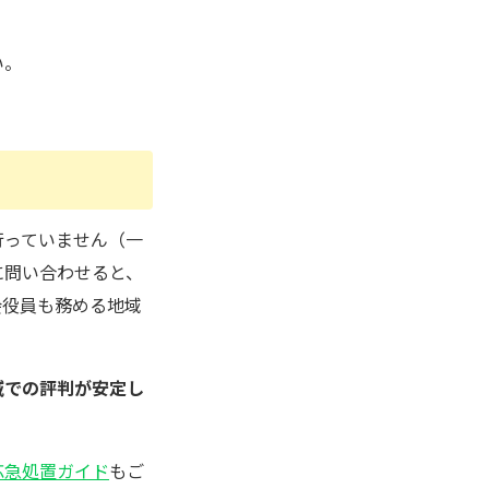
い。
行っていません（一
に問い合わせると、
会役員も務める地域
域での評判が安定し
応急処置ガイド
もご