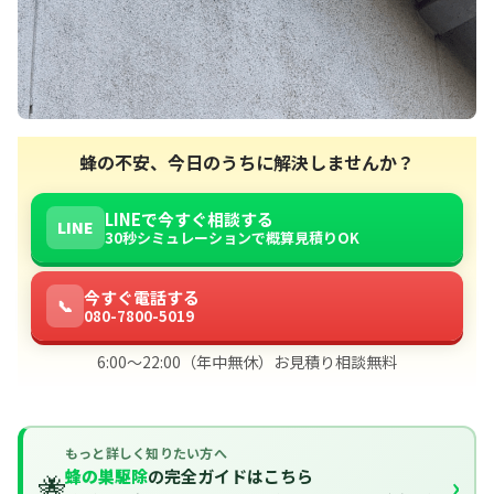
蜂の不安、今日のうちに解決しませんか？
LINEで今すぐ相談する
LINE
30秒シミュレーションで概算見積りOK
今すぐ電話する
📞
080-7800-5019
6:00〜22:00（年中無休）お見積り相談無料
もっと詳しく知りたい方へ
蜂の巣駆除
の完全ガイドはこちら
🐝
›