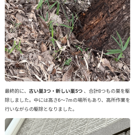
最終的に、
古い巣3つ・新しい巣5つ
、合計8つもの巣を駆
除しました。中には高さ6〜7mの場所もあり、高所作業を
行いながらの駆除となりました。