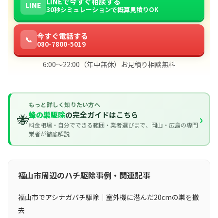
LINEで今すぐ相談する
LINE
30秒シミュレーションで概算見積りOK
今すぐ電話する
📞
080-7800-5019
6:00〜22:00（年中無休）お見積り相談無料
もっと詳しく知りたい方へ
蜂の巣駆除
の完全ガイドはこちら
🐝
›
料金相場・自分でできる範囲・業者選びまで、岡山・広島の専門
業者が徹底解説
福山市周辺のハチ駆除事例・関連記事
福山市でアシナガバチ駆除｜室外機に潜んだ20cmの巣を撤
去