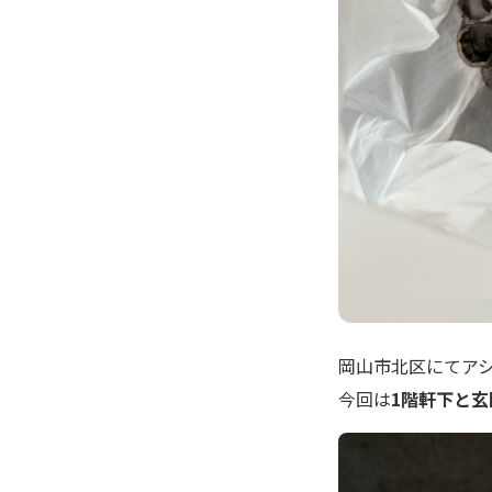
岡山市北区にてア
今回は
1階軒下と玄