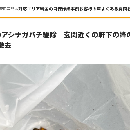
対応エリア
料金の目安
作業事例
お客様の声
よくある質問
駆除専門店
のアシナガバチ駆除｜玄関近くの軒下の蜂
で撤去